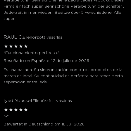
Verarbeitung. Sehr schöne helle Led s Jedes Produkt dieses
Firma einfach super. Sehr schöne Verarbeitung der Schalter .
Jederzeit immer wieder . Besitze über 5 verschiedene. Alle
super
RAUL C.
Ellenőrzött vásárlás
★
★
★
★
★
"Funcionamiento perfecto."
Reseñado en España el 12 de julio de 2026
Es una pasada. Su sincronización con otros productos de la
marca es ideal. Su continuidad es perfecta para tener cierta
separación entre leds.
Iyad Youssef
Ellenőrzött vásárlás
★
★
★
★
★
"-"
Bewertet in Deutschland am 11. Juli 2026