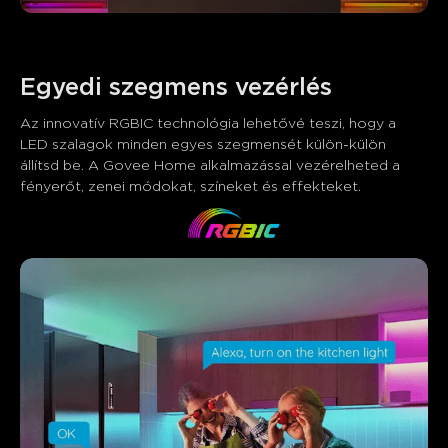
Egyedi szegmens vezérlés
Az innovatív RGBIC technológia lehetővé teszi, hogy a 
LED szalagok minden egyes szegmensét külön-külön 
állítsd be. A Govee Home alkalmazással vezérelheted a 
Mit mondanak a vásárlók
fényerőt, zenei módokat, színeket és effekteket.
Brightness and colors
Product quality
App control
0
0
0
A vásárlók említik
Pozitív
Negatív
Összefoglaló
：
AI által generált a vásárlói értékelések szövegéből