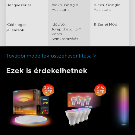
Alexa, Google 
Alexa, Google 
Hangvezérlés
Assistant
Assistant
Időzítő, 
11 Zenei Mód
Különleges
Tompítható, DIY, 
jellemzők
Zenei 
Szinkronizálás
További modellek összehasonlítása >
Ezek is érdekelhetnek
30%
21%
OFF
OFF