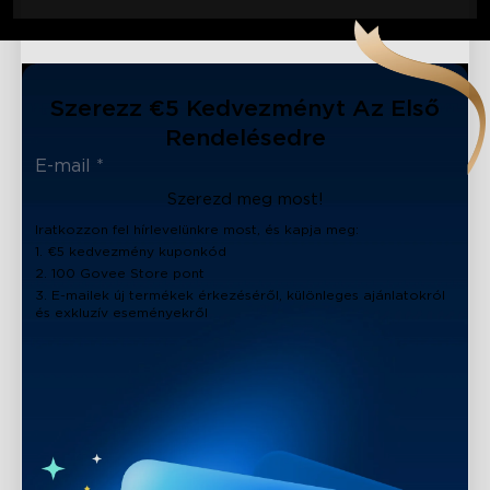
Szerezz €5 Kedvezményt Az Első
Rendelésedre
Szerezd meg most!
Iratkozzon fel hírlevelünkre most, és kapja meg:
1. €5 kedvezmény kuponkód
2. 100 Govee Store pont
3. E-mailek új termékek érkezéséről, különleges ajánlatokról
és exkluzív eseményekről