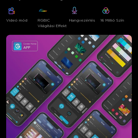
Videó mód
RGBIC 
Hangvezérlés
16 Millió Szín
Világítási Effekt