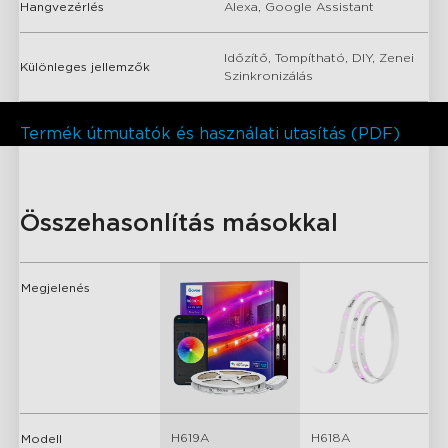
Hangvezérlés
Alexa, Google Assistant
Időzítő, Tompítható, DIY, Zenei
Különleges jellemzők
Szinkronizálás
close
Termék útmutatók és használati utasítás (PDF)
Összehasonlítás másokkal
Megjelenés
H619A
H618A
Modell