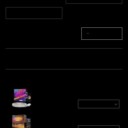
2 tekercs*10 m
Mennyiség
−
+
Csomag 1
Csomag 2
Csomag 3
Gyakran együtt vásárolják:
Govee RGBIC LED Strip Lights With
Protective Coating
1 roll*5m
€29.99
Govee 30cm RGBWW + RGBIC Smart Ceiling
Light