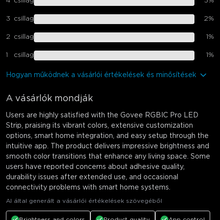
4
csillag
5
%
3
csillag
2
%
2
csillag
1
%
1
csillag
1
%
Hogyan működnek a vásárlói értékelések és minősítések
A vásárlók mondják
Users are highly satisfied with the Govee RGBIC Pro LED
Strip, praising its vibrant colors, extensive customization
options, smart home integration, and easy setup through the
intuitive app. The product delivers impressive brightness and
smooth color transitions that enhance any living space. Some
users have reported concerns about adhesive quality,
durability issues after extended use, and occasional
connectivity problems with smart home systems.
AI által generált a vásárlói értékelések szövegéből
Brightness and colors
Product quality
App control