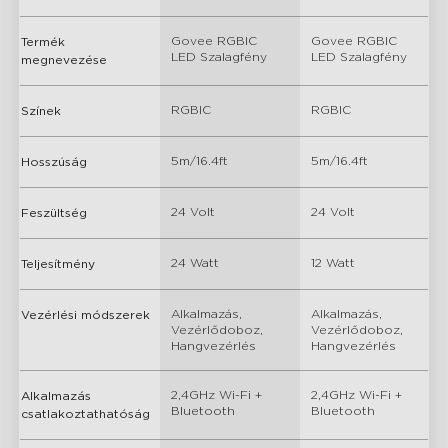
Govee RGBIC 
Govee RGBIC 
Termék
LED Szalagfény
LED Szalagfény
megnevezése
RGBIC
RGBIC
Színek
5m/16.4ft
5m/16.4ft
Hosszúság
24 Volt
24 Volt
Feszültség
24 Watt
12 Watt
Teljesítmény
Alkalmazás, 
Alkalmazás, 
Vezérlési módszerek
Vezérlődoboz, 
Vezérlődoboz, 
Hangvezérlés
Hangvezérlés
2,4GHz Wi-Fi + 
2,4GHz Wi-Fi + 
Alkalmazás
Bluetooth
Bluetooth
csatlakoztathatóság