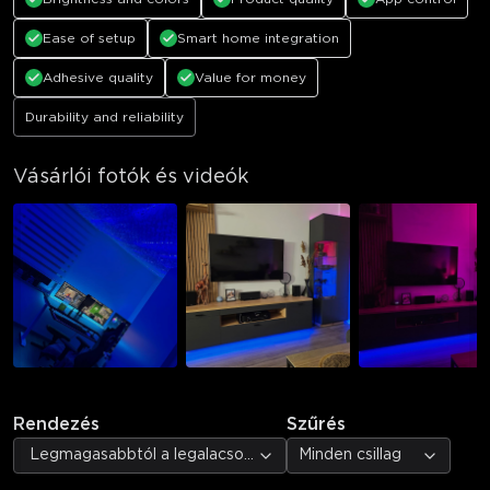
Ease of setup
Smart home integration
Adhesive quality
Value for money
Durability and reliability
Vásárlói fotók és videók
Rendezés
Szűrés
Legmagasabbtól a legalacsonyabb értékelésig
Minden csillag