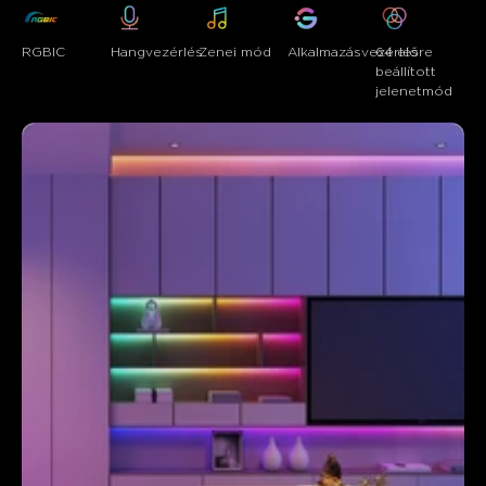
RGBIC
Hangvezérlés
Zenei mód
Alkalmazásvezérlés
64 előre 
beállított 
jelenetmód