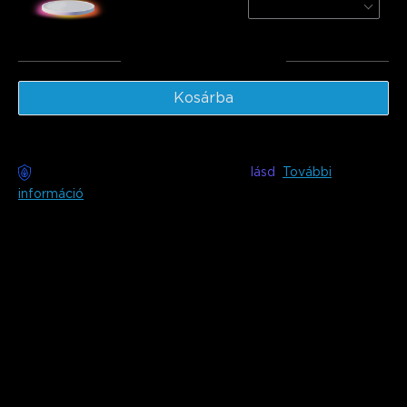
Round | For 15㎡-20㎡ Spac
€48.98
Végösszeg
:
€78.97
Kosárba
Gondmentes kézbesítés elérhető
lásd
További
információ
Leírás
Modell:
H619A (1*5m tekercs)
H619C (1*10m tekercs)
H619E (2*10m tekercs)
Töltő: EU 2-PIN CSATLAKOZÓ