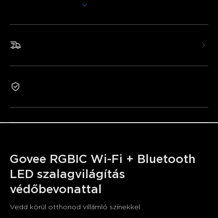
Több megjelenítése
Adjon extra fényerőt otthona bármely helyiségéhez. Ezek
a LED szalagfények Wi-Fi és Bluetooth kapcsolatot
használnak a színek és effektek egyszerű vezérléséhez,
hogy személyre szabja világítását.
Gyors és ingyenes szállítás
•Intelligens hangvezérlés
•RGBIC effektek
•Intelligens alkalmazásvezérlés
2 év garancia
•Kiterjedt zenei szinkronizálási mód
•64+ előre beállított jelenetmód
Govee RGBIC Wi-Fi + Bluetooth 
LED szalagvilágítás 
védőbevonattal
Vedd körül otthonod villámló színekkel