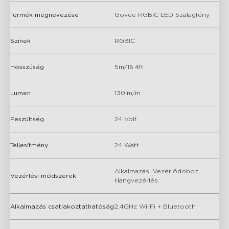
Termék megnevezése
Govee RGBIC LED Szalagfény
Színek
RGBIC
Hosszúság
5m/16.4ft
Lumen
130lm/m
Feszültség
24 Volt
Teljesítmény
24 Watt
Alkalmazás, Vezérlődoboz,
Vezérlési módszerek
Hangvezérlés
Alkalmazás csatlakoztathatóság
2,4GHz Wi-Fi + Bluetooth