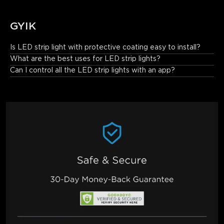
GYIK
Is LED strip light with protective coating easy to install?
Installation is a breeze. Just peel, stick, and secure the strip 
What are the best uses for LED strip lights?
with its strong adhesive backing and included clips for a worry-
Can I control all the LED strip lights with an app?
free setup.