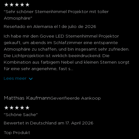
★
★
★
★
★
"Sehr schöner Sternenhimmel Projektor mit toller
Atmosphäre"
Reseñado en Alemania el 1 de julio de 2026
Ich habe mir den Govee LED Sternenhimmel Projektor
gekauft, um abends im Schlafzimmer eine entspannte
Atmosphäre zu schaffen, und bin insgesamt sehr zufrieden.
Die Lichtprojektion ist wirklich beeindruckend. Die
Kombination aus farbigem Nebel und kleinen Sternen sorgt
für eine sehr angenehme, fast s...
Lees meer
Matthias Kaufmann
Geverifieerde Aankoop
★
★
★
★
★
"Schöne Sache"
Bewertet in Deutschland am 17. April 2026
Top Produkt