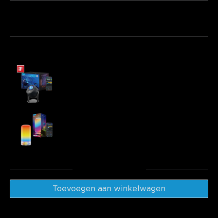
Pakket 1
Pakket 2
Pakket 3
Vaak samen gekocht:
Govee Star Light Projector
€79.99
Govee Table Lamp 2
€49.99
Totaal
:
€129.97
Toevoegen aan winkelwagen