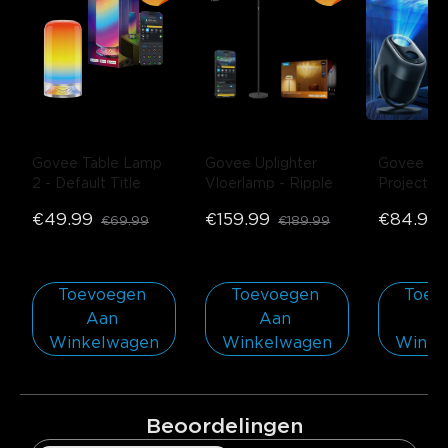
Govee Table Lamp 
Govee Uplighter 
Govee Star
2
- Default Title
Vloerlamp
- Ripple
Projector 
Nebula Ef
€49.99
€159.99
€84.99
€69.99
€189.99
Black
Toevoegen 
Toevoegen 
Toevo
Aan 
Aan 
Aa
Winkelwagen
Winkelwagen
Winke
Beoordelingen