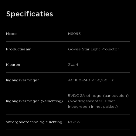
Specificaties
Model
H6093
Productnaam
Govee Star Light Projector
Kleuren
Zwart
Ingangsvermogen
AC 100-240 V 50/60 Hz
5VDC 2A of hoger(aanbevolen)
Ingangsvermogen (verlichting)
(Voedingsadapter is niet
close
inbegrepen in het pakket)
Weergavetechnologie lichting
RGBW