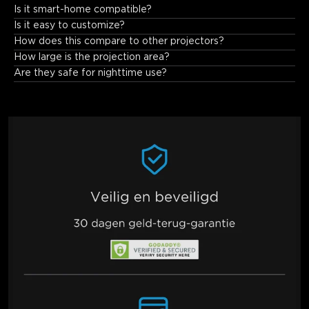
Is it smart-home compatible?
Fully! Works with Alexa/Google Home/Matter for voice control.
Is it easy to customize?
How does this compare to other projectors?
How large is the projection area?
Are they safe for nighttime use?