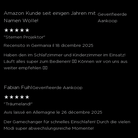
Amazon Kunde seit einigen Jahren mit
Geverifieerde
Namen Wolle!
Aankoop
★
★
★
★
★
"Sternen Projektor"
Recensito in Germania il 18 dicembre 2025
Haben den im Schlafzimmer und Kinderzimmer im Einsatz!
Läuft alles super zum Bedienen! 👍🏼 Können wir von uns aus
weiter empfehlen 👍🏼
Fabian Fuihl
Geverifieerde Aankoop
★
★
★
★
★
"Träumeland!"
Avis laissé en Allemagne le 26 décembre 2025
Der Gamechanger für schnelles Einschlafen! Durch die vielen
Modi super abwechslungsreiche Momente!