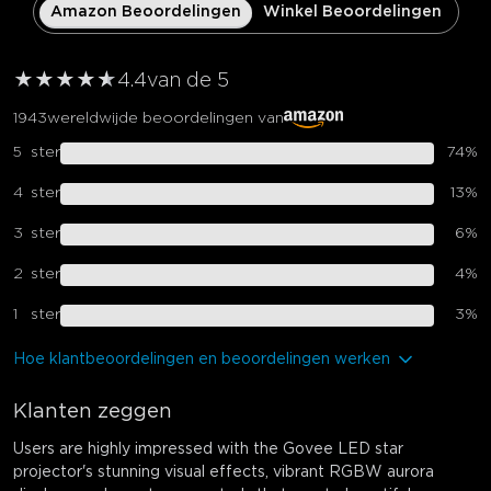
Amazon Beoordelingen
Winkel Beoordelingen
★
★
★
★
★
★
4.4
van de 5
1943
wereldwijde beoordelingen van
5
ster
74
%
4
ster
13
%
3
ster
6
%
2
ster
4
%
1
ster
3
%
Hoe klantbeoordelingen en beoordelingen werken
Klanten zeggen
Users are highly impressed with the Govee LED star
projector's stunning visual effects, vibrant RGBW aurora