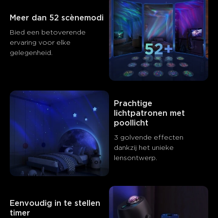
Meer dan 52 scènemodi
Bied een betoverende 
ervaring voor elke 
gelegenheid.
Prachtige 
lichtpatronen met 
poollicht
Wat klanten zeggen
3 golvende effecten 
dankzij het unieke 
lensontwerp.
Visual effects and projection quality
App control and smart fe
0
0
0
Klanten vermelden
Positief
Negatief
Eenvoudig in te stellen 
timer
Samenvatting
：