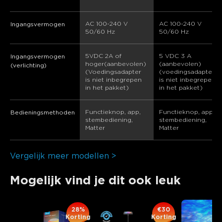
AC 100-240 V 
AC 100-240 V 
Ingangsvermogen
50/60 Hz
50/60 Hz
5VDC 2A of 
5 VDC 3 A 
Ingangsvermogen
hoger(aanbevolen) 
(aanbevolen) 
(verlichting)
(Voedingsadapter 
(voedingsadapter 
is niet inbegrepen 
is niet inbegrepen 
in het pakket)
in het pakket)
Functieknop, app, 
Functieknop, app, 
Bedieningsmethoden
stembediening, 
stembediening, 
Matter
Matter
Vergelijk meer modellen >
Mogelijk vind je dit ook leuk
28%
€30
Korting
Korting