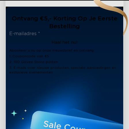
Ontvang €5,- Korting Op Je Eerste
Bestelling
Haal het nu!
Abonneer u nu op onze nieuwsbrief en ontvang:
1. Couponcode van €5
2. 100 Govee Store-punten
3. E-mails over nieuwe producten, speciale aanbiedingen en
exclusieve evenementen