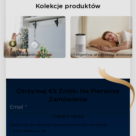
Kolekcje produktów
Inteligentny czujnik
Inteligentne urządzenia domowe
Otrzymaj €5 Zniżki Na Pierwsze
Zamówienie
Odbierz teraz!
Zapisz się do naszego newslettera teraz i otrzymaj:
1. Kod rabatowy €5