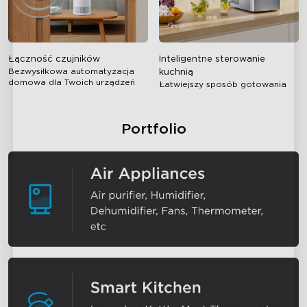
Łączność czujników
Inteligentne sterowanie
Bezwysiłkowa automatyzacja
kuchnią
domowa dla Twoich urządzeń
Łatwiejszy sposób gotowania
Portfolio