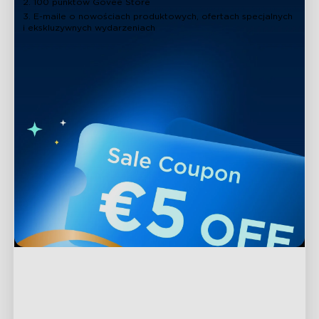
2. 100 punktów Govee Store
3. E-maile o nowościach produktowych, ofertach specjalnych
i ekskluzywnych wydarzeniach
Wsparcie
Kontakt
Odkrywaj